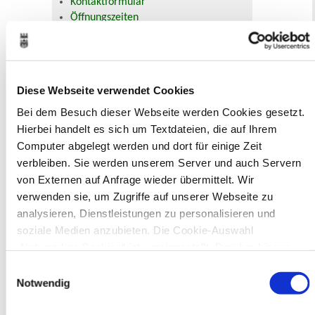
Kontaktformular
Öffnungszeiten
E-Rechnung FAQ
Bürgerservice von A-Z
Ausweisstatus
Defekte Straßenbeleuchtung melden
Diese Webseite verwendet Cookies
Bei dem Besuch dieser Webseite werden Cookies gesetzt.
Veranstaltungskalender
Hierbei handelt es sich um Textdateien, die auf Ihrem
Computer abgelegt werden und dort für einige Zeit
August 2026
< Juli
September >
verbleiben. Sie werden unserem Server und auch Servern
Mo
Di
Mi
Do
Fr
Sa
So
von Externen auf Anfrage wieder übermittelt. Wir
1
2
verwenden sie, um Zugriffe auf unserer Webseite zu
3
4
5
6
7
8
9
10
11
12
13
14
15
16
analysieren, Dienstleistungen zu personalisieren und
17
18
19
20
21
22
23
soziale Medien anzubieten. Die Cookie-Auswahl
24
25
26
27
28
29
30
„Notwendige Cookies“ ist voreingestellt. Darüber hinaus
31
gibt es Cookies und Dienstleister, die Daten in Drittländern
Veranstaltungskategorie
Einwilligungsauswahl
(USA) mit unzureichendem Datenschutzniveau verarbeiten.
Notwendig
Es besteht die Gefahr, dass diese zu Kontroll- und
Zur Veranstaltungssuche
Überwachungszwecken von anderen missbraucht werden,