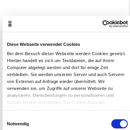
Zurück zur Suche
Neuer Eintrag
(neues Fenster wird geöffnet)
Diese Webseite verwendet Cookies
Ihr Kontakt zur Stadtverwaltung
Bei dem Besuch dieser Webseite werden Cookies gesetzt.
Hierbei handelt es sich um Textdateien, die auf Ihrem
Computer abgelegt werden und dort für einige Zeit
verbleiben. Sie werden unserem Server und auch Servern
von Externen auf Anfrage wieder übermittelt. Wir
verwenden sie, um Zugriffe auf unserer Webseite zu
Online-Terminvergabe
analysieren, Dienstleistungen zu personalisieren und
Ausländerangelegenheiten
soziale Medien anzubieten. Die Cookie-Auswahl
Beurkundung Vaterschaft, Sorge
„Notwendige Cookies“ ist voreingestellt. Darüber hinaus
und Unterhalt
gibt es Cookies und Dienstleister, die Daten in Drittländern
Gewerbeangelegenheiten
Einwilligungsauswahl
(USA) mit unzureichendem Datenschutzniveau verarbeiten.
Urkundenservice
Notwendig
Online-Service (Serviceportal)
Es besteht die Gefahr, dass diese zu Kontroll- und