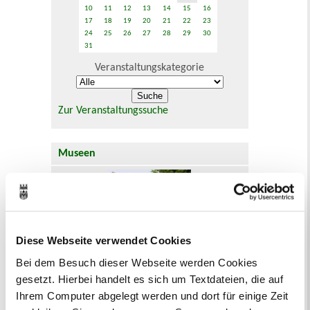
10
11
12
13
14
15
16
17
18
19
20
21
22
23
24
25
26
27
28
29
30
31
Veranstaltungskategorie
Zur Veranstaltungssuche
Museen
Diese Webseite verwendet Cookies
In Recklinghausen gibt es verschiedene
Bei dem Besuch dieser Webseite werden Cookies
Museen zu entdecken, darunter das
gesetzt. Hierbei handelt es sich um Textdateien, die auf
Ikonen-Museum und die
Kunsthalle.
Mehr
Ihrem Computer abgelegt werden und dort für einige Zeit