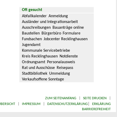
Oft gesucht
Abfallkalender
Anmeldung
Ausländer und Integrationsarbeit
Ausschreibungen
Bauanträge online
Baustellen
Bürgerbüro
Formulare
Fundsachen
Jobcenter Recklinghausen
Jugendamt
Kommunale Servicebetriebe
Kreis Recklinghausen
Notdienste
Ordnungsamt
Personalausweis
Rat und Ausschüsse
Reisepass
Stadtbibliothek
Ummeldung
Verkaufsoffene Sonntage
ZUM SEITENANFANG
|
SEITE DRUCKEN
|
|
BERSICHT
|
IMPRESSUM
|
DATENSCHUTZERKLÄRUNG
ERKLÄRUNG
BARRIEREFREIHEIT