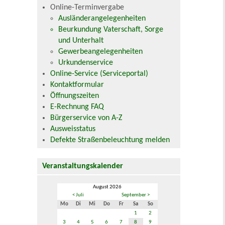
Online-Terminvergabe
Ausländerangelegenheiten
Beurkundung Vaterschaft, Sorge
und Unterhalt
Gewerbeangelegenheiten
Urkundenservice
Online-Service (Serviceportal)
Kontaktformular
Öffnungszeiten
E-Rechnung FAQ
Bürgerservice von A-Z
Ausweisstatus
Defekte Straßenbeleuchtung melden
Veranstaltungskalender
August 2026
< Juli
September >
Mo
Di
Mi
Do
Fr
Sa
So
1
2
3
4
5
6
7
8
9