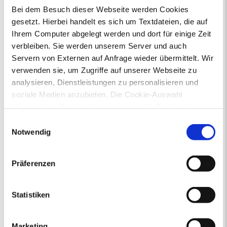
Bei dem Besuch dieser Webseite werden Cookies
gesetzt. Hierbei handelt es sich um Textdateien, die auf
Ihrem Computer abgelegt werden und dort für einige Zeit
verbleiben. Sie werden unserem Server und auch
Servern von Externen auf Anfrage wieder übermittelt. Wir
verwenden sie, um Zugriffe auf unserer Webseite zu
analysieren, Dienstleistungen zu personalisieren und
soziale Medien anzubieten. Die Cookie-Auswahl
„Notwendige Cookies“ ist voreingestellt. Darüber hinaus
gibt es Cookies und Dienstleister, die Daten in
Einwilligungsauswahl
Drittländern (USA) mit unzureichendem
Notwendig
Datenschutzniveau verarbeiten. Es besteht die Gefahr,
Das JSO in Dordecht (2024)
dass diese zu Kontroll- und Überwachungszwecken von
Präferenzen
anderen missbraucht werden, ohne dass Sie sich mit
einem Rechtsbehelf hiervor schützen können. Welche
Arten von Cookies genau gesetzt werden, wie lang sie
Statistiken
gespeichert werden, von wem sie gesetzt wurden und
wie Sie dies verhindern können, können Sie unter
Marketing