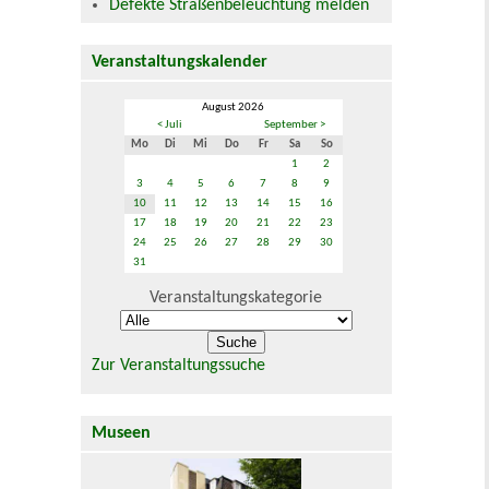
Defekte Straßenbeleuchtung melden
Veranstaltungskalender
August 2026
< Juli
September >
Mo
Di
Mi
Do
Fr
Sa
So
1
2
3
4
5
6
7
8
9
10
11
12
13
14
15
16
17
18
19
20
21
22
23
24
25
26
27
28
29
30
31
Veranstaltungskategorie
Zur Veranstaltungssuche
Museen