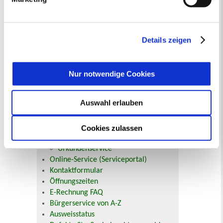
„Details anzeigen“ erfahren oder der
Datenschutzerklärung
entnehmen. Die von Ihnen
Ihr Kontakt zur Stadtverwaltung
getroffene Auswahl der gewünschten Cookies kann
jederzeit mit Wirkung für die Zukunft angepasst oder
Details zeigen
widerrufen
werden.
Nur notwendige Cookies
Online-Terminvergabe
Auswahl erlauben
Ausländerangelegenheiten
Beurkundung Vaterschaft, Sorge
und Unterhalt
Cookies zulassen
Gewerbeangelegenheiten
Urkundenservice
Online-Service (Serviceportal)
Kontaktformular
Öffnungszeiten
E-Rechnung FAQ
Bürgerservice von A-Z
Ausweisstatus