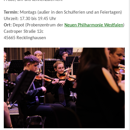
Termin:
Montags (außer in den Schulferien und an Feiertagen)
Uhrzeit: 17.30 bis 19.45 Uhr
Ort:
Depot (Probenzentrum der
Neuen Philharmonie Westfalen
)
Castroper Straße 12c
45665 Recklinghausen