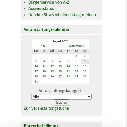
Bürgerservice von A-Z
Ausweisstatus
Defekte Straßenbeleuchtung melden
Veranstaltungskalender
August 2026
< Juli
September >
Mo
Di
Mi
Do
Fr
Sa
So
1
2
3
4
5
6
7
8
9
10
11
12
13
14
15
16
17
18
19
20
21
22
23
24
25
26
27
28
29
30
31
Veranstaltungskategorie
Zur Veranstaltungssuche
Bürgerbeteiligung