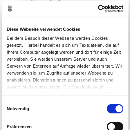
Online-Beteiligungsportal der
Stadtverwaltung
Bauleitplanung: Für Bürger*innen gibt
Diese Webseite verwendet Cookies
es Möglichkeiten, sich an
Bei dem Besuch dieser Webseite werden Cookies
Bebauungsplänen und Änderungen zum
gesetzt. Hierbei handelt es sich um Textdateien, die auf
Flächennutzungsplan zu beteiligen.
Ihrem Computer abgelegt werden und dort für einige Zeit
verbleiben. Sie werden unserem Server und auch
Aktuelle Bürgerbeteiligungen zu
Servern von Externen auf Anfrage wieder übermittelt. Wir
Bebauungsplänen finden Sie hier.
verwenden sie, um Zugriffe auf unserer Webseite zu
Aktuelle Bürgerbeteiligungen zu
analysieren, Dienstleistungen zu personalisieren und
Flächennutzungsplan-Änderungen finden
soziale Medien anzubieten. Die Cookie-Auswahl
Sie hier.
„Notwendige Cookies“ ist voreingestellt. Darüber hinaus
gibt es Cookies und Dienstleister, die Daten in
Einwilligungsauswahl
Lebenslagen
Drittländern (USA) mit unzureichendem
Notwendig
Datenschutzniveau verarbeiten. Es besteht die Gefahr,
Neu in Recklinghausen
Heiraten
dass diese zu Kontroll- und Überwachungszwecken von
Geburt
Sterbefall
Umzug
Gewerbe
Präferenzen
anderen missbraucht werden, ohne dass Sie sich mit
Behinderung
Arbeitslos