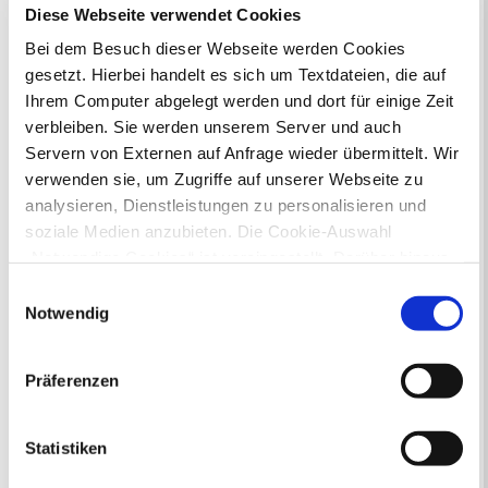
Mo
Di
Mi
Do
Fr
Sa
So
Diese Webseite verwendet Cookies
1
2
Bei dem Besuch dieser Webseite werden Cookies
3
4
5
6
7
8
9
10
11
12
13
14
15
16
gesetzt. Hierbei handelt es sich um Textdateien, die auf
17
18
19
20
21
22
23
Ihrem Computer abgelegt werden und dort für einige Zeit
24
25
26
27
28
29
30
verbleiben. Sie werden unserem Server und auch
31
Servern von Externen auf Anfrage wieder übermittelt. Wir
Veranstaltungskategorie
verwenden sie, um Zugriffe auf unserer Webseite zu
analysieren, Dienstleistungen zu personalisieren und
Zur Veranstaltungssuche
soziale Medien anzubieten. Die Cookie-Auswahl
„Notwendige Cookies“ ist voreingestellt. Darüber hinaus
gibt es Cookies und Dienstleister, die Daten in
Einwilligungsauswahl
Bürgerbeteiligung
Drittländern (USA) mit unzureichendem
Notwendig
Online-Beteiligungsportal der
Datenschutzniveau verarbeiten. Es besteht die Gefahr,
Stadtverwaltung
dass diese zu Kontroll- und Überwachungszwecken von
Präferenzen
anderen missbraucht werden, ohne dass Sie sich mit
Bauleitplanung: Für Bürger*innen gibt
einem Rechtsbehelf hiervor schützen können. Welche
es Möglichkeiten, sich an
Arten von Cookies genau gesetzt werden, wie lang sie
Statistiken
Bebauungsplänen und Änderungen zum
gespeichert werden, von wem sie gesetzt wurden und
Flächennutzungsplan zu beteiligen.