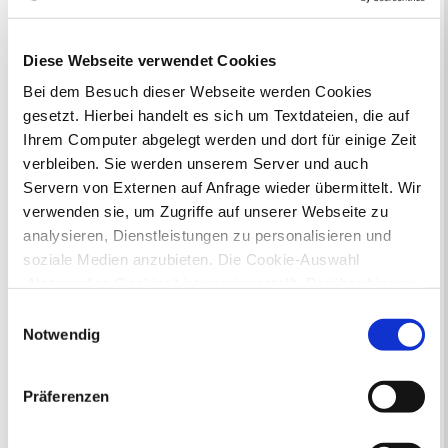
Diese Webseite verwendet Cookies
Bei dem Besuch dieser Webseite werden Cookies
gesetzt. Hierbei handelt es sich um Textdateien, die auf
Ihrem Computer abgelegt werden und dort für einige Zeit
Online-Terminvergabe
verbleiben. Sie werden unserem Server und auch
Ausländerangelegenheiten
Servern von Externen auf Anfrage wieder übermittelt. Wir
Beurkundung Vaterschaft, Sorge
verwenden sie, um Zugriffe auf unserer Webseite zu
und Unterhalt
analysieren, Dienstleistungen zu personalisieren und
Gewerbeangelegenheiten
soziale Medien anzubieten. Die Cookie-Auswahl
Urkundenservice
„Notwendige Cookies“ ist voreingestellt. Darüber hinaus
Online-Service (Serviceportal)
gibt es Cookies und Dienstleister, die Daten in
Kontaktformular
Einwilligungsauswahl
Drittländern (USA) mit unzureichendem
Notwendig
Öffnungszeiten
Datenschutzniveau verarbeiten. Es besteht die Gefahr,
E-Rechnung FAQ
Bürgerservice von A-Z
dass diese zu Kontroll- und Überwachungszwecken von
Präferenzen
Ausweisstatus
anderen missbraucht werden, ohne dass Sie sich mit
Defekte Straßenbeleuchtung melden
einem Rechtsbehelf hiervor schützen können. Welche