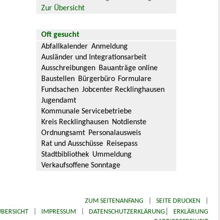
Zur Übersicht
Oft gesucht
Abfallkalender
Anmeldung
Ausländer und Integrationsarbeit
Ausschreibungen
Bauanträge online
Baustellen
Bürgerbüro
Formulare
Fundsachen
Jobcenter Recklinghausen
Jugendamt
Kommunale Servicebetriebe
Kreis Recklinghausen
Notdienste
Ordnungsamt
Personalausweis
Rat und Ausschüsse
Reisepass
Stadtbibliothek
Ummeldung
Verkaufsoffene Sonntage
ZUM SEITENANFANG
|
SEITE DRUCKEN
|
|
BERSICHT
|
IMPRESSUM
|
DATENSCHUTZERKLÄRUNG
ERKLÄRUNG