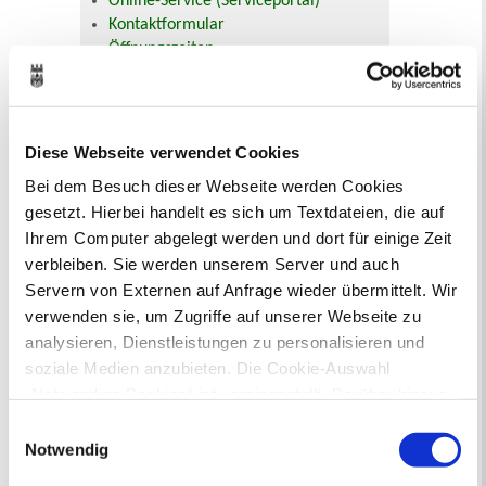
Online-Service (Serviceportal)
Kontaktformular
Öffnungszeiten
E-Rechnung FAQ
Bürgerservice von A-Z
Ausweisstatus
Defekte Straßenbeleuchtung melden
Diese Webseite verwendet Cookies
Bei dem Besuch dieser Webseite werden Cookies
Veranstaltungskalender
gesetzt. Hierbei handelt es sich um Textdateien, die auf
Ihrem Computer abgelegt werden und dort für einige Zeit
August 2026
verbleiben. Sie werden unserem Server und auch
< Juli
September >
Mo
Di
Mi
Do
Fr
Sa
So
Servern von Externen auf Anfrage wieder übermittelt. Wir
1
2
verwenden sie, um Zugriffe auf unserer Webseite zu
3
4
5
6
7
8
9
analysieren, Dienstleistungen zu personalisieren und
10
11
12
13
14
15
16
17
18
19
20
21
22
23
soziale Medien anzubieten. Die Cookie-Auswahl
24
25
26
27
28
29
30
„Notwendige Cookies“ ist voreingestellt. Darüber hinaus
31
gibt es Cookies und Dienstleister, die Daten in
Einwilligungsauswahl
Veranstaltungskategorie
Drittländern (USA) mit unzureichendem
Notwendig
Datenschutzniveau verarbeiten. Es besteht die Gefahr,