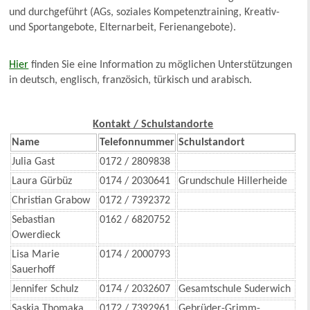
und durchgeführt (AGs, soziales Kompetenztraining, Kreativ-
und Sportangebote, Elternarbeit, Ferienangebote).
Hier
finden Sie eine Information zu möglichen Unterstützungen
in deutsch, englisch, französich, türkisch und arabisch.
Kontakt / Schulstandorte
Name
Telefonnummer
Schulstandort
Julia Gast
0172 / 2809838
Laura Gürbüz
0174 / 2030641
Grundschule Hillerheide
Christian Grabow
0172 / 7392372
Sebastian
0162 / 6820752
Owerdieck
Lisa Marie
0174 / 2000793
Sauerhoff
Jennifer Schulz
0174 / 2032607
Gesamtschule Suderwich
Saskia Thomaka
0172 / 7392961
Gebrüder-Grimm-