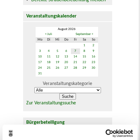
Defekte Straßenbeleuchtung melden
Veranstaltungskalender
August 2026
< Juli
September >
Mo
Di
Mi
Do
Fr
Sa
So
1
2
3
4
5
6
7
8
9
10
11
12
13
14
15
16
17
18
19
20
21
22
23
24
25
26
27
28
29
30
31
Veranstaltungskategorie
Zur Veranstaltungssuche
Bürgerbeteiligung
Online-Beteiligungsportal der
Stadtverwaltung