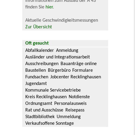
Informationen zum Ausbau der A 43
finden Sie
hier
.
Aktuelle Geschwindigkeitsmessungen
Zur Übersicht
Oft gesucht
Abfallkalender
Anmeldung
Ausländer und Integrationsarbeit
Ausschreibungen
Bauanträge online
Baustellen
Bürgerbüro
Formulare
Fundsachen
Jobcenter Recklinghausen
Jugendamt
Kommunale Servicebetriebe
Kreis Recklinghausen
Notdienste
Ordnungsamt
Personalausweis
Rat und Ausschüsse
Reisepass
Stadtbibliothek
Ummeldung
Verkaufsoffene Sonntage