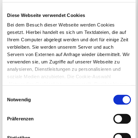
Bauleitplanung: Für Bürger*innen gibt
Diese Webseite verwendet Cookies
es Möglichkeiten, sich an
Bei dem Besuch dieser Webseite werden Cookies
Bebauungsplänen und Änderungen zum
gesetzt. Hierbei handelt es sich um Textdateien, die auf
Flächennutzungsplan zu beteiligen.
Ihrem Computer abgelegt werden und dort für einige Zeit
verbleiben. Sie werden unserem Server und auch
Aktuelle Bürgerbeteiligungen zu
Bebauungsplänen finden Sie hier.
Servern von Externen auf Anfrage wieder übermittelt. Wir
verwenden sie, um Zugriffe auf unserer Webseite zu
Aktuelle Bürgerbeteiligungen zu
analysieren, Dienstleistungen zu personalisieren und
Flächennutzungsplan-Änderungen finden
soziale Medien anzubieten. Die Cookie-Auswahl
Sie hier.
„Notwendige Cookies“ ist voreingestellt. Darüber hinaus
gibt es Cookies und Dienstleister, die Daten in
Einwilligungsauswahl
Lebenslagen
Drittländern (USA) mit unzureichendem
Notwendig
Datenschutzniveau verarbeiten. Es besteht die Gefahr,
Neu in Recklinghausen
Heiraten
dass diese zu Kontroll- und Überwachungszwecken von
Geburt
Sterbefall
Umzug
Gewerbe
Präferenzen
anderen missbraucht werden, ohne dass Sie sich mit
Behinderung
Arbeitslos
Senioren und Pflege
einem Rechtsbehelf hiervor schützen können. Welche
Finanzielle und soziale Notlagen
Arten von Cookies genau gesetzt werden, wie lang sie
Statistiken