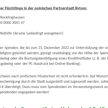
er Flüchtlinge in der polnischen Partnerstadt Bytom:
 Recklinghausen
50 0000 3041 47
othilfe Ukraine (unbedingt anzugeben!)
er Spenden, die bis zum 31. Dezember 2022 zur Unterstützung der vo
ädigten geleistet werden, genügt unabhängig von der Höhe der Spen
beleg oder die Buchungsbestätigung eines Kreditinstitutes (z. B. der
zugsbeleg oder der PC-Ausdruck bei Online-Banking).
chweis nach amtlichem Mustertext ist nicht erforderlich. Auf Wunsc
scheinigung durch die Stadt ausgestellt und zugesandt werden, sofe
0 € übersteigt. Dazu muss vom Spendenden im Verwendungszweck zus
 Spendenden angegeben werden!