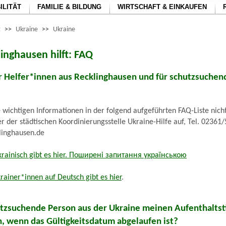
ILITÄT
FAMILIE & BILDUNG
WIRTSCHAFT & EINKAUFEN
t
>>
Ukraine
>>
Ukraine
linghausen hilft: FAQ
r Helfer*innen aus Recklinghausen und für schutzsuche
Sie wichtigen Informationen in der folgend aufgeführten FAQ-Liste nic
er der städtischen Koordinierungsstelle Ukraine-Hilfe auf, Tel. 02361
klinghausen.de
krainisch gibt es hier. Поширені запитання українською
rainer*innen auf Deutsch gibt es hier
.
utzsuchende Person aus der Ukraine meinen Aufenthaltsti
n, wenn das Gültigkeitsdatum abgelaufen ist?