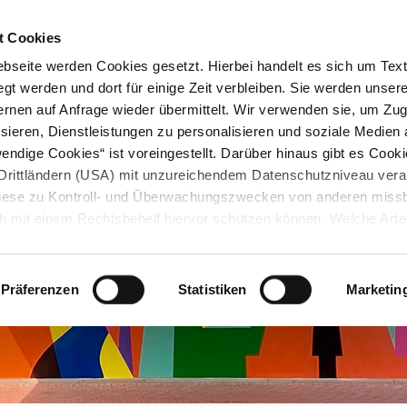
STARTSEITE
KONTAKT
STADTPLAN
PRESSE
KARRIERE
ÜBERSICH
t Cookies
seite werden Cookies gesetzt. Hierbei handelt es sich um Textd
gt werden und dort für einige Zeit verbleiben. Sie werden unse
rnen auf Anfrage wieder übermittelt. Wir verwenden sie, um Zugr
sieren, Dienstleistungen zu personalisieren und soziale Medien 
ndige Cookies“ ist voreingestellt. Darüber hinaus gibt es Cook
in Drittländern (USA) mit unzureichendem Datenschutzniveau vera
 diese zu Kontroll- und Überwachungszwecken von anderen miss
h mit einem Rechtsbehelf hiervor schützen können. Welche Art
den, wie lang sie gespeichert werden, von wem sie gesetzt wu
, können Sie unter „Details anzeigen“ erfahren oder der
tnehmen. Die von Ihnen getroffene Auswahl der gewünschten C
Präferenzen
Statistiken
Marketin
die Zukunft angepasst oder
widerrufen
werden.