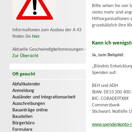
Bitte sehen Sie von 
vieles mehr sind ang
Hilfsorganisationen 
grundsätzlich Ihre K
Informationen zum Ausbau der A 43
finden Sie
hier
.
Kann ich wenigs
Aktuelle Geschwindigkeitsmessungen -
Ja, zum Beispiel:
Zur Übersicht
„Bündnis Entwicklun
Spenden auf:
Oft gesucht
Abfallkalender
BEH und ADH
Anmeldung
IBAN: DE53 200 400 
Ausländer und Integrationsarbeit
BIC: COBADEFFXXX
Ausschreibungen
Commerzbank
Bauanträge online
Stichwort: Nothilfe 
Baustellen
Bürgerbüro
www.spendenkonto-no
Formulare