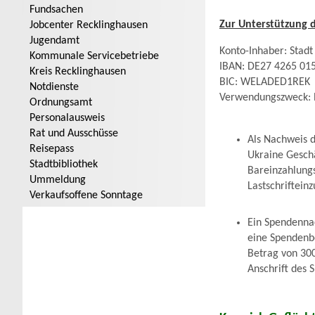
Fundsachen
Zur Unterstützung d
Jobcenter Recklinghausen
Jugendamt
Konto-Inhaber: Stadt
Kommunale Servicebetriebe
IBAN: DE27 4265 01
Kreis Recklinghausen
BIC: WELADED1REK
Notdienste
Verwendungszweck: N
Ordnungsamt
Personalausweis
Rat und Ausschüsse
Als Nachweis d
Reisepass
Ukraine Gesch
Stadtbibliothek
Bareinzahlungs
Ummeldung
Lastschriftein
Verkaufsoffene Sonntage
Ein Spendenna
eine Spendenbe
Betrag von 30
Anschrift des