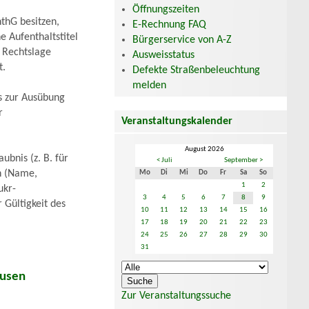
Öffnungszeiten
thG besitzen,
E-Rechnung FAQ
 Aufenthaltstitel
Bürgerservice von A-Z
 Rechtslage
Ausweisstatus
t.
Defekte Straßenbeleuchtung
melden
s zur Ausübung
r
Veranstaltungskalender
August 2026
bnis (z. B. für
< Juli
September >
n (Name,
Mo
Di
Mi
Do
Fr
Sa
So
1
2
ukr-
3
4
5
6
7
8
9
 Gültigkeit des
10
11
12
13
14
15
16
17
18
19
20
21
22
23
24
25
26
27
28
29
30
31
ausen
Zur Veranstaltungssuche