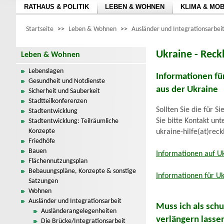
RATHAUS & POLITIK
LEBEN & WOHNEN
KLIMA & MOB
Startseite
>>
Leben & Wohnen
>>
Ausländer und Integrationsarbei
Ukraine - Reck
Leben & Wohnen
Lebenslagen
Informationen fü
Gesundheit und Notdienste
aus der Ukraine
Sicherheit und Sauberkeit
Stadtteilkonferenzen
Sollten Sie die für 
Stadtentwicklung
Sie bitte Kontakt unt
Stadtentwicklung: Teilräumliche
Konzepte
ukraine-hilfe(at)rec
Friedhöfe
Bauen
Informationen auf U
Flächennutzungsplan
Bebauungspläne, Konzepte & sonstige
Informationen für Uk
Satzungen
Wohnen
Ausländer und Integrationsarbeit
Muss ich als sch
Ausländerangelegenheiten
verlängern lasse
Die Brücke/Integrationsarbeit