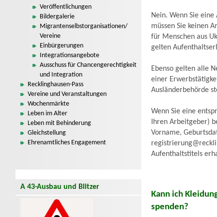
Veröffentlichungen
Nein. Wenn Sie eine
Bildergalerie
müssen Sie keinen An
Migrantenselbstorganisationen/
Vereine
für Menschen aus Uk
Einbürgerungen
gelten Aufenthaltser
Integrationsangebote
Ausschuss für Chancengerechtigkeit
Ebenso gelten alle 
und Integration
einer Erwerbstätigke
Recklinghausen-Pass
Ausländerbehörde ste
Vereine und Veranstaltungen
Wochenmärkte
Wenn Sie eine entspr
Leben im Alter
Ihren Arbeitgeber) b
Leben mit Behinderung
Vorname, Geburtsdatu
Gleichstellung
Ehrenamtliches Engagement
registrierung@reckli
Aufenthaltstitels erh
A 43-Ausbau und Blitzer
Kann ich Kleidun
spenden?