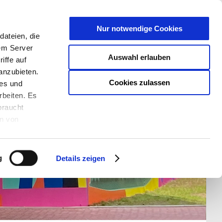
T
Nur notwendige Cookies
ateien, die
S/W - ANSICHT:
SCHRIFTGRÖßE:
rem Server
Auswahl erlauben
iffe auf
anzubieten.
Cookies zulassen
ies und
rbeiten. Es
braucht
en von
rden und wie
ookies kann
g
Details zeigen