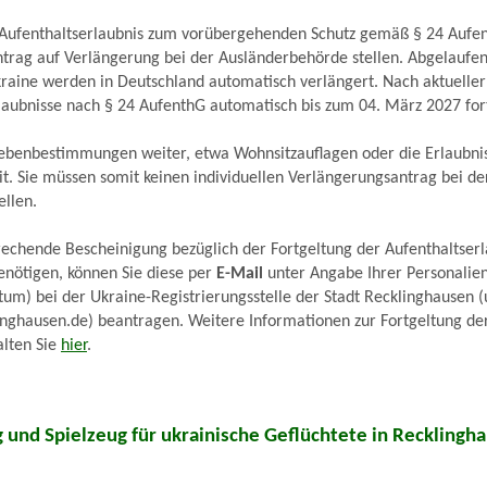
 Aufenthaltserlaubnis zum vorübergehenden Schutz gemäß § 24 Aufen
trag auf Verlängerung bei der Ausländerbehörde stellen. Abgelaufene
raine werden in Deutschland automatisch verlängert. Nach aktueller
laubnisse nach § 24 AufenthG automatisch bis zum 04. März 2027 for
Nebenbestimmungen weiter, etwa Wohnsitzauflagen oder die Erlaubni
it. Sie müssen somit keinen individuellen Verlängerungsantrag bei de
llen.
echende Bescheinigung bezüglich der Fortgeltung der Aufenthaltserlau
enötigen, können Sie diese per
E-Mail
unter Angabe Ihrer Personalie
m) bei der Ukraine-Registrierungsstelle der Stadt Recklinghausen (
nghausen.de) beantragen. Weitere Informationen zur Fortgeltung der
alten Sie
hier
.
g und Spielzeug für ukrainische Geflüchtete in Recklingh