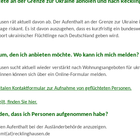
tete an der Grenze zur Ukraine abholen und nach Reckli
usen rät aktuell davon ab. Der Aufenthalt an der Grenze zur Ukraine i
age riskant. Es ist davon auszugehen, dass es kurzfristig ein bundeswe
ort ukrainischer Flüchtlinge nach Deutschland geben wird.
um, den ich anbieten möchte. Wo kann ich mich melden?
usen sucht aktuell wieder verstärkt nach Wohnungsangeboten für ukr
*innen können sich über ein Online-Formular melden.
italen Kontaktformular zur Aufnahme von geflüchteten Personen.
lt, finden Sie hier.
den, dass ich Personen aufgenommen habe?
den Aufenthalt bei der Ausländerbehörde anzuzeigen.
amt(at)recklinghausen.de