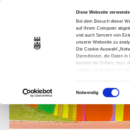
Diese Webseite verwende
Bei dem Besuch dieser Web
auf Ihrem Computer abgele
und auch Servern von Exte
unserer Webseite zu analy
Die Cookie-Auswahl „Notwe
Dienstleister, die Daten 
besteht die Gefahr, dass
werden, ohne dass Sie sic
Cookies genau gesetzt wer
Sie dies verhindern können
Einwilligungsauswahl
Datenschutzerklärung
en
Notwendig
jederzeit mit Wirkung für 