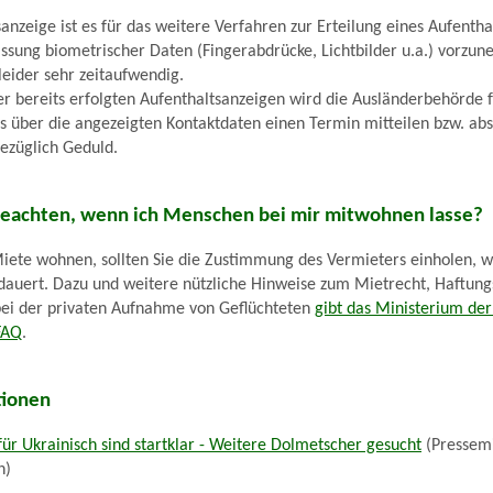
nzeige ist es für das weitere Verfahren zur Erteilung eines Aufenthal
fassung biometrischer Daten (Fingerabdrücke, Lichtbilder u.a.) vorzu
leider sehr zeitaufwendig.
er bereits erfolgten Aufenthaltsanzeigen wird die Ausländerbehörde 
s über die angezeigten Kontaktdaten einen Termin mitteilen bzw. a
bezüglich Geduld.
beachten, wenn ich Menschen bei mir mitwohnen lasse?
iete wohnen, sollten Sie die Zustimmung des Vermieters einholen, 
auert. Dazu und weitere nützliche Hinweise zum Mietrecht, Haftung
bei der privaten Aufnahme von Geflüchteten
gibt das Ministerium der
FAQ
.
tionen
für Ukrainisch sind startklar - Weitere Dolmetscher gesucht
(Pressemi
n)