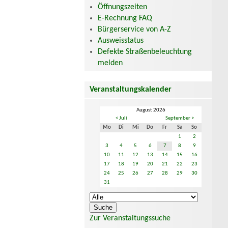
Öffnungszeiten
E-Rechnung FAQ
Bürgerservice von A-Z
Ausweisstatus
Defekte Straßenbeleuchtung
melden
Veranstaltungskalender
August 2026
< Juli
September >
Mo
Di
Mi
Do
Fr
Sa
So
1
2
3
4
5
6
7
8
9
10
11
12
13
14
15
16
17
18
19
20
21
22
23
24
25
26
27
28
29
30
31
Zur Veranstaltungssuche