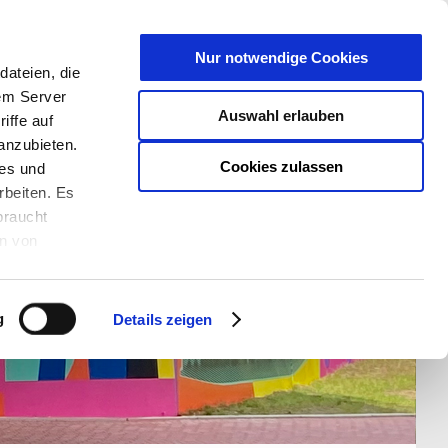
T
Nur notwendige Cookies
ateien, die
S/W - ANSICHT:
SCHRIFTGRÖßE:
rem Server
Auswahl erlauben
iffe auf
anzubieten.
Cookies zulassen
ies und
rbeiten. Es
braucht
en von
rden und wie
ookies kann
g
Details zeigen