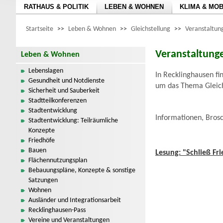
RATHAUS & POLITIK
LEBEN & WOHNEN
KLIMA & MOB
Startseite
>>
Leben & Wohnen
>>
Gleichstellung
>>
Veranstaltun
Veranstaltung
Leben & Wohnen
Lebenslagen
In Recklinghausen fi
Gesundheit und Notdienste
um das Thema Gleichs
Sicherheit und Sauberkeit
Stadtteilkonferenzen
Stadtentwicklung
Informationen, Brosc
Stadtentwicklung: Teilräumliche
Konzepte
Friedhöfe
Bauen
Lesung: "Schließ Fr
Flächennutzungsplan
Bebauungspläne, Konzepte & sonstige
Satzungen
Wohnen
Ausländer und Integrationsarbeit
Recklinghausen-Pass
Vereine und Veranstaltungen