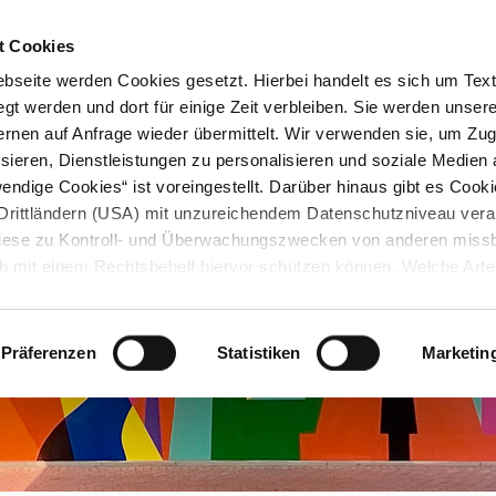
STARTSEITE
KONTAKT
STADTPLAN
PRESSE
KARRIERE
ÜBERSICH
t Cookies
seite werden Cookies gesetzt. Hierbei handelt es sich um Textd
gt werden und dort für einige Zeit verbleiben. Sie werden unse
rnen auf Anfrage wieder übermittelt. Wir verwenden sie, um Zugr
sieren, Dienstleistungen zu personalisieren und soziale Medien 
ndige Cookies“ ist voreingestellt. Darüber hinaus gibt es Cook
in Drittländern (USA) mit unzureichendem Datenschutzniveau vera
 diese zu Kontroll- und Überwachungszwecken von anderen miss
h mit einem Rechtsbehelf hiervor schützen können. Welche Art
den, wie lang sie gespeichert werden, von wem sie gesetzt wu
, können Sie unter „Details anzeigen“ erfahren oder der
tnehmen. Die von Ihnen getroffene Auswahl der gewünschten C
Präferenzen
Statistiken
Marketin
die Zukunft angepasst oder
widerrufen
werden.