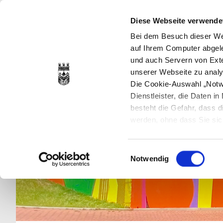
Diese Webseite verwende
Bei dem Besuch dieser Web
auf Ihrem Computer abgele
und auch Servern von Exte
unserer Webseite zu analy
Die Cookie-Auswahl „Notwe
Dienstleister, die Daten 
besteht die Gefahr, dass
werden, ohne dass Sie sic
Cookies genau gesetzt wer
Sie dies verhindern können
Einwilligungsauswahl
Datenschutzerklärung
en
Notwendig
jederzeit mit Wirkung für 