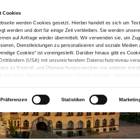
STARTSEITE
KONTAKT
STADTPLAN
PRESSE
KARRIERE
ÜBERSICH
t Cookies
seite werden Cookies gesetzt. Hierbei handelt es sich um Textd
gt werden und dort für einige Zeit verbleiben. Sie werden unse
rnen auf Anfrage wieder übermittelt. Wir verwenden sie, um Zugr
sieren, Dienstleistungen zu personalisieren und soziale Medien 
ndige Cookies“ ist voreingestellt. Darüber hinaus gibt es Cook
in Drittländern (USA) mit unzureichendem Datenschutzniveau vera
 diese zu Kontroll- und Überwachungszwecken von anderen miss
h mit einem Rechtsbehelf hiervor schützen können. Welche Art
den, wie lang sie gespeichert werden, von wem sie gesetzt wu
, können Sie unter „Details anzeigen“ erfahren oder der
tnehmen. Die von Ihnen getroffene Auswahl der gewünschten C
Präferenzen
Statistiken
Marketin
die Zukunft angepasst oder
widerrufen
werden.