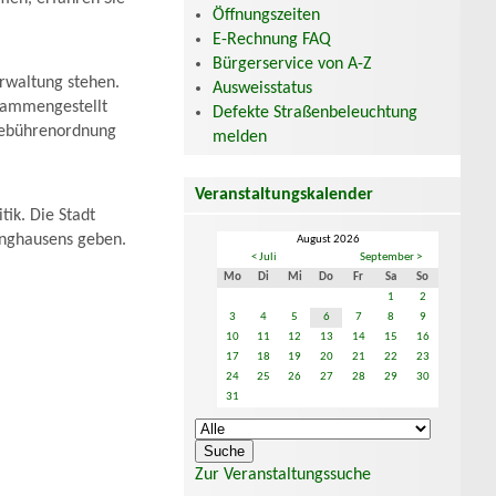
Öffnungszeiten
E-Rechnung FAQ
Bürgerservice von A-Z
erwaltung stehen.
Ausweisstatus
usammengestellt
Defekte Straßenbeleuchtung
kgebührenordnung
melden
Veranstaltungskalender
tik. Die Stadt
linghausens geben.
August 2026
< Juli
September >
Mo
Di
Mi
Do
Fr
Sa
So
1
2
3
4
5
6
7
8
9
10
11
12
13
14
15
16
17
18
19
20
21
22
23
24
25
26
27
28
29
30
31
Zur Veranstaltungssuche