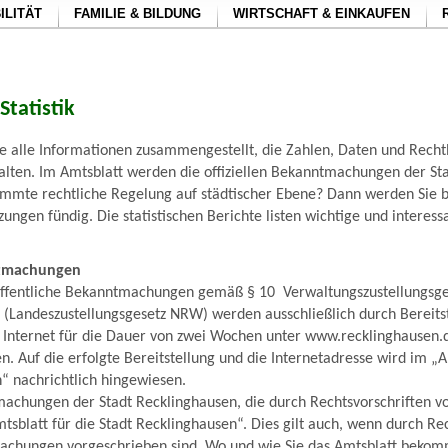
ILITÄT
FAMILIE & BILDUNG
WIRTSCHAFT & EINKAUFEN
Statistik
ie alle Informationen zusammengestellt, die Zahlen, Daten und Rechtl
lten. Im Amtsblatt werden die offiziellen Bekanntmachungen der Stad
timmte rechtliche Regelung auf städtischer Ebene? Dann werden Sie 
zungen fündig. Die statistischen Berichte listen wichtige und interess
ntmachungen
öffentliche Bekanntmachungen gemäß § 10 Verwaltungszustellungsges
 (Landeszustellungsgesetz NRW) werden ausschließlich durch Bereits
 Internet für die Dauer von zwei Wochen unter www.recklinghausen.d
n. Auf die erfolgte Bereitstellung und die Internetadresse wird im „A
“ nachrichtlich hingewiesen.
machungen der Stadt Recklinghausen, die durch Rechtsvorschriften v
mtsblatt für die Stadt Recklinghausen“. Dies gilt auch, wenn durch Re
achungen vorgeschrieben sind. Wo und wie Sie das Amtsblatt bekom