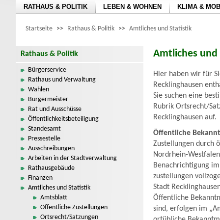
RATHAUS & POLITIK
LEBEN & WOHNEN
KLIMA & MOB
Startseite
>>
Rathaus & Politik
>>
Amtliches und Statistik
Amtliches und 
Rathaus & Politik
Bürgerservice
Hier haben wir für S
Rathaus und Verwaltung
Recklinghausen entha
Wahlen
Sie suchen eine bes
Bürgermeister
Rubrik Ortsrecht/Sat
Rat und Ausschüsse
Recklinghausen auf.
Öffentlichkeitsbeteiligung
Standesamt
Öffentliche Bekan
Pressestelle
Zustellungen durch 
Ausschreibungen
Nordrhein-Westfalen
Arbeiten in der Stadtverwaltung
Benachrichtigung im
Rathausgebäude
zustellungen vollzoge
Finanzen
Stadt Recklinghausen
Amtliches und Statistik
Amtsblatt
Öffentliche Bekannt
Öffentliche Zustellungen
sind, erfolgen im „A
Ortsrecht/Satzungen
ortübliche Bekanntm