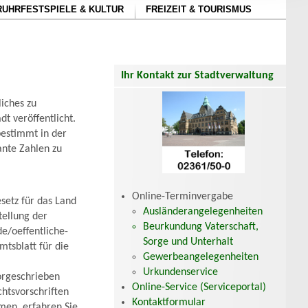
RUHRFESTSPIELE & KULTUR
FREIZEIT & TOURISMUS
Ihr Kontakt zur Stadtverwaltung
iches zu
t veröffentlicht.
bestimmt in der
ante Zahlen zu
Online-Terminvergabe
etz für das Land
Ausländerangelegenheiten
tellung der
Beurkundung Vaterschaft,
e/oeffentliche-
Sorge und Unterhalt
mtsblatt für die
Gewerbeangelegenheiten
Urkundenservice
orgeschrieben
Online-Service (Serviceportal)
chtsvorschriften
Kontaktformular
men, erfahren Sie