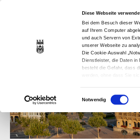
Diese Webseite verwende
Bei dem Besuch dieser Web
auf Ihrem Computer abgele
und auch Servern von Exte
unserer Webseite zu analy
Die Cookie-Auswahl „Notwe
Dienstleister, die Daten 
besteht die Gefahr, dass
werden, ohne dass Sie sic
Cookies genau gesetzt wer
Sie dies verhindern können
Einwilligungsauswahl
Datenschutzerklärung
en
Notwendig
jederzeit mit Wirkung für 