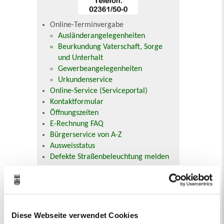
Online-Terminvergabe
Ausländerangelegenheiten
Beurkundung Vaterschaft, Sorge
und Unterhalt
Gewerbeangelegenheiten
Urkundenservice
Online-Service (Serviceportal)
Kontaktformular
Öffnungszeiten
E-Rechnung FAQ
Bürgerservice von A-Z
Ausweisstatus
Defekte Straßenbeleuchtung melden
Veranstaltungskalender
August 2026
< Juli
September >
Diese Webseite verwendet Cookies
Mo
Di
Mi
Do
Fr
Sa
So